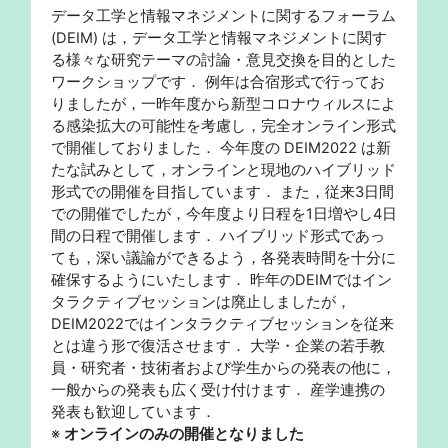
データ工学と情報マネジメントに関するフォーラム
(DEIM) は，データ工学と情報マネジメントに関す
る様々な研究テーマの討論・意見交換を目的とした
ワークショップです． 例年は合宿形式で行ってお
りましたが，一昨年度から新型コロナウィルスによ
る感染拡大の可能性を考慮し，完全オンライン形式
で開催しておりました． 今年度の DEIM2022 は新
たな試みとして，オンラインと現地のハイブリッド
形式での開催を目指しています． また，従来3日間
での開催でしたが，今年度より日程を1日増やし4日
間の日程で開催します． ハイブリッド形式であっ
ても，深い議論ができるよう，各発表時間を十分に
確保するようにいたします． 昨年のDEIMではイン
タラクティブセッションは廃止しましたが，
DEIM2022ではインタラクティブセッションを従来
とは違う形で復活させます． 大学・企業の若手教
員・研究者・技術者および学生からの発表の他に，
一般からの発表も広く受け付けます． 産学連携の
発表も歓迎しています．
※
オンラインのみの開催となりました