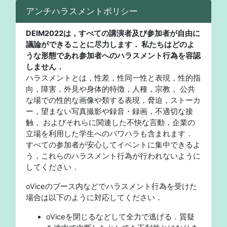
アンチハラスメントポリシー
DEIM2022は，すべての講演者及び参加者が自由に
議論ができることに尽力します． 私たちはどのよ
うな形態であれ参加者へのハラスメント行為を容認
しません．
ハラスメントとは，性差，性同一性と表現，性的指
向，障害，外見や身体的特徴，人種，宗教， 公共
な場での性的な画像や類する表現，脅迫，ストーカ
ー，望まない写真撮影や録音・録画，不適切な接
触， およびそれらに関連した不快な言動，企業の
立場を利用した学生へのパワハラも含まれます．
すべての参加者が安心してイベントに集中できるよ
う，これらのハラスメント行為が行われないように
してください．
oViceのブース内などでハラスメント行為を受けた
場合は以下のように対応してください．
oViceを閉じるなどして全力で逃げる．質疑