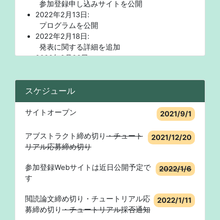
参加登録申し込みサイトを公開
2022年2月13日:
プログラムを公開
2022年2月18日:
発表に関する詳細を追加
2022年2月23日:
DBSJアワー，ナイトセッションに関する詳細
を追加
スケジュール
2022年2月24日:
スポンサーイベント一覧へのリンクを追加
2022年2月25日:
サイトオープン
2021/9/1
予稿集，操作マニュアル，バーチャル背景への
リンクを追加
アブストラクト締め切り
・チュート
2021/12/20
2022年2月26日:
リアル応募締め切り
アンチハラスメントポリシーを追加
2022年3月2日:
参加登録Webサイトは近日公開予定で
2022/1/6
学生プレゼンテーション賞受賞者を公開
す
2022年3月6日:
スポンサー賞受賞者を公開
閲読論文締め切り・チュートリアル応
2022/1/11
2022年3月14日:
募締め切り
・チュートリアル採否通知
チュートリアル録画を公開開始