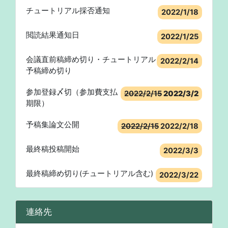
チュートリアル採否通知
2022年4月25日:
2022/1/18
最終論文集を公開開始
2022年5月27日:
閲読結果通知日
2022/1/25
論文賞，インタラクティブ賞の受賞者を公開
会議直前稿締め切り・チュートリアル
2022/2/14
予稿締め切り
参加登録〆切（参加費支払
2022/2/15
2022/3/2
期限）
予稿集論文公開
2022/2/15
2022/2/18
最終稿投稿開始
2022/3/3
最終稿締め切り(チュートリアル含む)
2022/3/22
連絡先