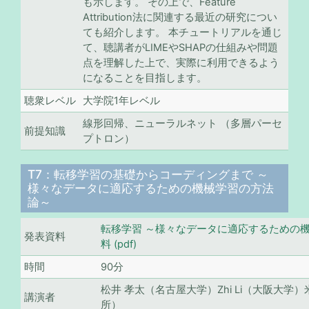
も示します。 その上で、Feature
Attribution法に関連する最近の研究につい
ても紹介します。 本チュートリアルを通じ
て、聴講者がLIMEやSHAPの仕組みや問題
点を理解した上で、実際に利用できるよう
になることを目指します。
聴衆レベル
大学院1年レベル
線形回帰、ニューラルネット （多層パーセ
前提知識
プトロン）
T7：転移学習の基礎からコーディングまで ～
様々なデータに適応するための機械学習の方法
論～
転移学習 ～様々なデータに適応するための機械
発表資料
料 (pdf)
時間
90分
松井 孝太（名古屋大学）Zhi Li（大阪大学）
講演者
所）