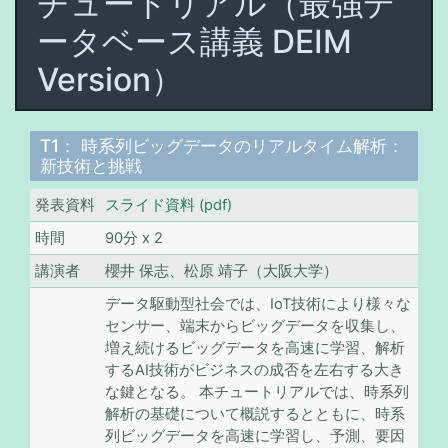
チュートリアル（最強デ
ータベース講義 DEIM
Version）
T1： 時系列ビッグデータのリアルタイム解析：
新技術と挑戦
発表資料
スライド資料 (pdf)
時間
90分 x 2
講演者
櫻井 保志、松原 靖子（大阪大学）
データ駆動型社会では、IoT技術により様々な
センサー、端末からビッグデータを収集し、
増え続けるビッグデータを高速に学習、解析
するAI技術がビジネスの成否を左右する大き
な鍵となる。 本チュートリアルでは、時系列
解析の基礎について概説するとともに、時系
列ビッグデータを高速に学習し、予測、要因