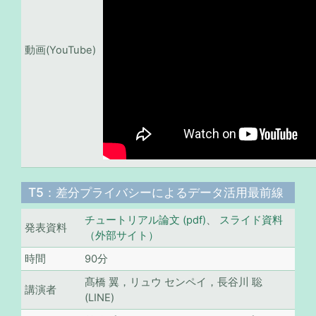
動画(YouTube)
T5：差分プライバシーによるデータ活用最前線
チュートリアル論文 (pdf)
、
スライド資料
発表資料
（外部サイト）
時間
90分
髙橋 翼，リュウ センペイ，長谷川 聡
講演者
(LINE)