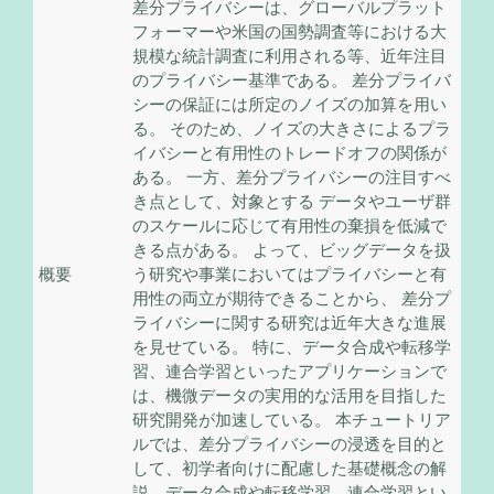
差分プライバシーは、グローバルプラット
フォーマーや米国の国勢調査等における大
規模な統計調査に利用される等、近年注目
のプライバシー基準である。 差分プライバ
シーの保証には所定のノイズの加算を用い
る。 そのため、ノイズの大きさによるプラ
イバシーと有用性のトレードオフの関係が
ある。 一方、差分プライバシーの注目すべ
き点として、対象とする データやユーザ群
のスケールに応じて有用性の棄損を低減で
きる点がある。 よって、ビッグデータを扱
概要
う研究や事業においてはプライバシーと有
用性の両立が期待できることから、 差分プ
ライバシーに関する研究は近年大きな進展
を見せている。 特に、データ合成や転移学
習、連合学習といったアプリケーションで
は、機微データの実用的な活用を目指した
研究開発が加速している。 本チュートリア
ルでは、差分プライバシーの浸透を目的と
して、初学者向けに配慮した基礎概念の解
説、データ合成や転移学習、連合学習とい