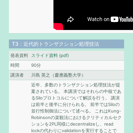
T3：近代的トランザクション処理技法
発表資料
スライド資料 (pdf)
時間
90分
講演者
川島 英之（慶應義塾大学）
近年、多数のトランザクション処理技法が提
案されている。 本講演ではそれらの中核であ
るSiloプロトコルについて解説を行う。 講演
は前半と後半に分けられる。 前半ではSiloの
並行性制御法について述べる。 これはKung-
Robinsonの楽観法におけるクリティカルセク
ションを2PL同様にdecentralizeし、read
lockの代わりにvalidationを実行することで