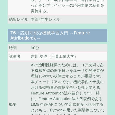
った差分プライバシーの応用事例の紹介を
実施する。
聴衆レベル
学部4年生レベル
T6：説明可能な機械学習入門 ～Feature
Attribution法～
時間
90分
講演者
吉川 友也（千葉工業大学）
AIの透明性確保のためには、コア技術であ
る機械学習の振る舞いをユーザや開発者が
理解しやすい状態にすることが重要です。
本チュートリアルでは、機械学習の予測に
おける特徴量の貢献度合いを説明できる
Feature Attribution法を紹介します。 特
に、Feature Attribution法の代表例である
概要
LIMEやSHAPについて定式化から説明する
とともに、Pythonを用いた実装例について