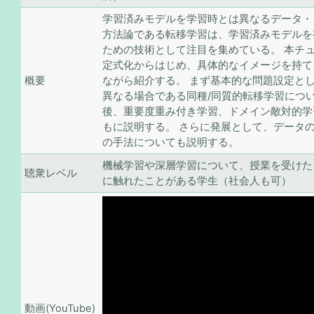
学習済みモデルを学習時とは異なるデータ・
方法論である転移学習は、学習済みモデルを
ための技術として注目を集めている。 本チ
定式化からはじめ、具体的なイメージを持て
概要
ながら紹介する。 まず基本的な問題設定と
異なる場合である同種/同質的転移学習につ
後、重要度重み付き学習、ドメイン敵対的学
もに説明する。 さらに発展として、データ
の手法についても説明する。
機械学習や深層学習について、授業を受けた
聴衆レベル
に触れたことがある学生（社会人も可）
動画(YouTube)