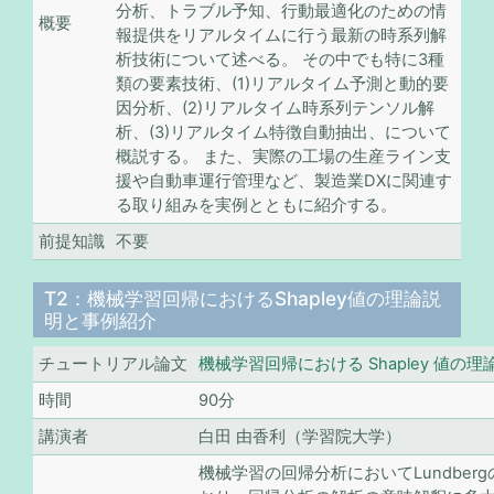
分析、トラブル予知、行動最適化のための情
概要
報提供をリアルタイムに行う最新の時系列解
析技術について述べる。 その中でも特に3種
類の要素技術、(1)リアルタイム予測と動的要
因分析、(2)リアルタイム時系列テンソル解
析、(3)リアルタイム特徴自動抽出、について
概説する。 また、実際の工場の生産ライン支
援や自動車運行管理など、製造業DXに関連す
る取り組みを実例とともに紹介する。
前提知識
不要
T2：機械学習回帰におけるShapley値の理論説
明と事例紹介
チュートリアル論文
機械学習回帰における Shapley 値の理論
時間
90分
講演者
白田 由香利（学習院大学）
機械学習の回帰分析においてLundber