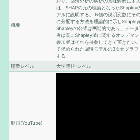
おり、回帰分析の解析の意味解釈に多大
は、SHAPの元の理論となったShapl
アルに説明する。 N個の説明変数にそ
に分配する方法を理論的に示しShapl
概要
Shapleyの公式は画期的であり、デ
者は既にShapley値に関するオンデ
参加者はそれを持参してきて頂きたい。 
て求められた回帰モデルの3次元グラフ
する。
聴衆レベル
大学院1年レベル
動画(YouTube)