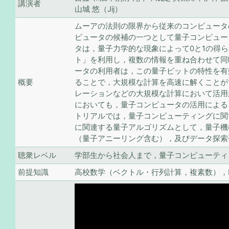
講演者
山城 悠（Jij）
ムーアの法則の限界から従来のコンピュータ
ピュータの候補の一つとして量子コンピュー
タは，量子力学的な現象によって0と1の得
ト」を利用し，複数の情報を重ね合わせて同
ータの利用者は，この量子ビットの特性を有
概要
ることで，大規模な計算を高速に解くことが
レーションなどの大規模な計算において活用
においても，量子コンピュータの活用による
トリアルでは，量子コンピューティングに関
に関連する量子アルゴリズムとして，量子機
（量子アニーリング含む），及びデータ探索
聴衆レベル
学部生から社会人まで，量子コンピューティ
前提知識
高校数学（ベクトル・行列計算，複素数），P